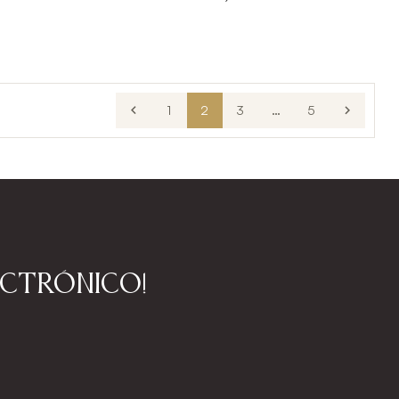

1
2
3
…
5

ectrónico!
!