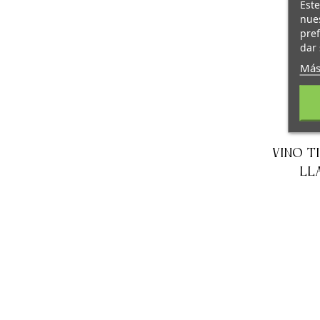
Este
nues
pref
dar 
Más
VINO T
LL