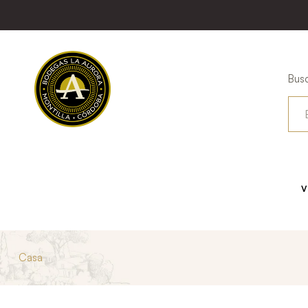
Busc
V
Casa