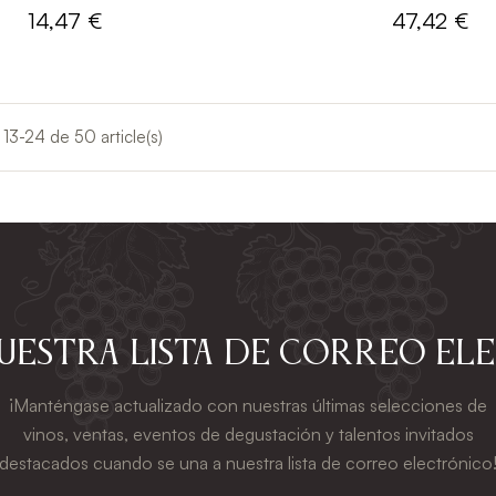
14,47 €
47,42 €
 13-24 de 50 article(s)
nuestra lista de correo el
¡Manténgase actualizado con nuestras últimas selecciones de
vinos, ventas, eventos de degustación y talentos invitados
destacados cuando se una a nuestra lista de correo electrónico