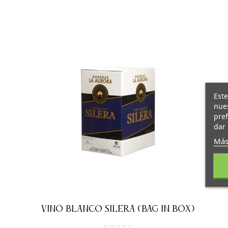
Este
nues
pref
dar 
Más
VINO BLANCO SILERA (BAG IN BOX)