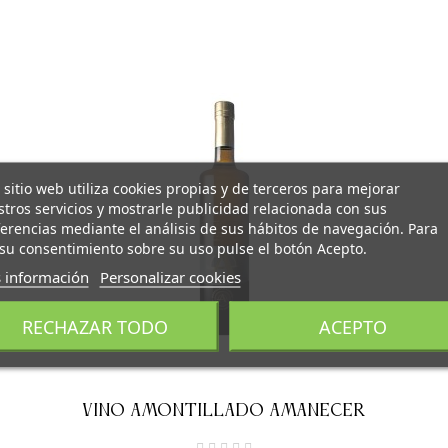
 sitio web utiliza cookies propias y de terceros para mejorar
tros servicios y mostrarle publicidad relacionada con sus
erencias mediante el análisis de sus hábitos de navegación. Para
su consentimiento sobre su uso pulse el botón Acepto.
 información
Personalizar cookies
RECHAZAR TODO
ACEPTO
VINO AMONTILLADO AMANECER