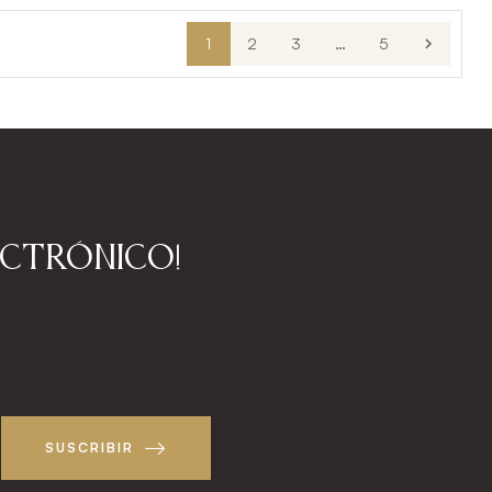
1
2
3
…
5

ectrónico!
!
SUSCRIBIR