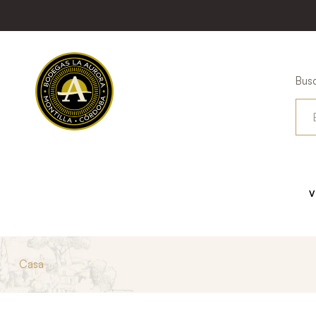
Busc
V
Casa