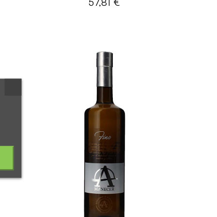
57,81 €