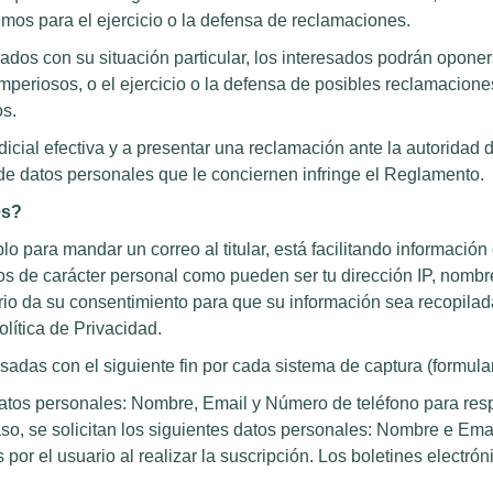
mos para el ejercicio o la defensa de reclamaciones.
ados con su situación particular, los interesados podrán opone
 imperiosos, o el ejercicio o la defensa de posibles reclamacion
os.
dicial efectiva y a presentar una reclamación ante la autoridad 
 de datos personales que le conciernen infringe el Reglamento.
les?
 para mandar un correo al titular, está facilitando información
s de carácter personal como pueden ser tu dirección IP, nombre,
usuario da su consentimiento para que su información sea recopi
lítica de Privacidad.
esadas con el siguiente fin por cada sistema de captura (formular
datos personales: Nombre, Email y Número de teléfono para resp
o, se solicitan los siguientes datos personales: Nombre e Email
s por el usuario al realizar la suscripción. Los boletines electr