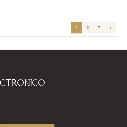
1
2
3

ectrónico!
!