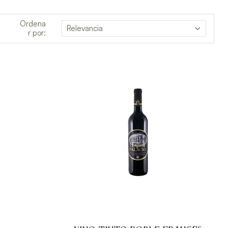
Ordena
Relevancia
r por: