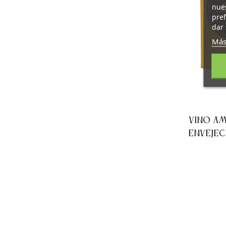
nues
pref
dar 
Más
VINO A
ENVEJEC