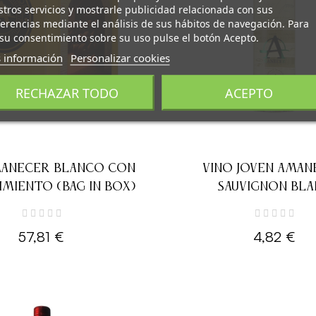
tros servicios y mostrarle publicidad relacionada con sus
erencias mediante el análisis de sus hábitos de navegación. Para
su consentimiento sobre su uso pulse el botón Acepto.
 información
Personalizar cookies
RECHAZAR TODO
ACEPTO
MANECER BLANCO CON
VINO JOVEN AMAN
IMIENTO (BAG IN BOX)
SAUVIGNON BLA
57,81 €
4,82 €