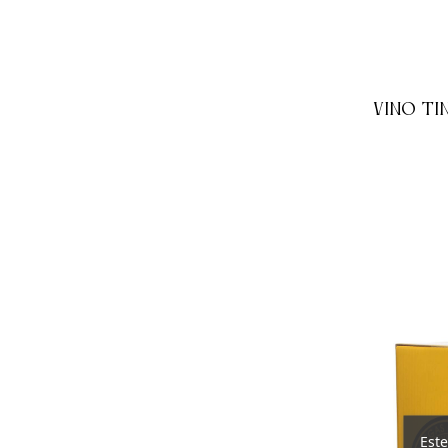
VINO TI
Este