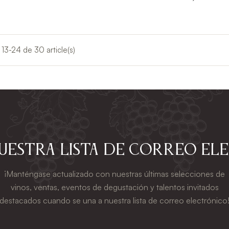
 13-24 de 30 article(s)
nuestra lista de correo el
¡Manténgase actualizado con nuestras últimas selecciones de
vinos, ventas, eventos de degustación y talentos invitados
destacados cuando se una a nuestra lista de correo electrónico