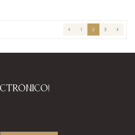

1
2
3

ectrónico!
!