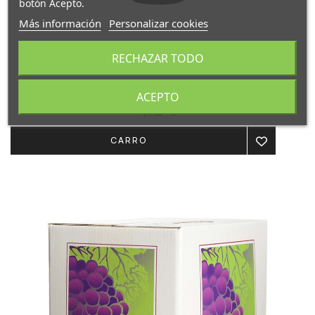
botón Acepto.
Más información
Personalizar cookies
RECHAZAR TODO
VINO TINTO JOVEN CAMPITO
ACEPTO
1,92 €
CARRO