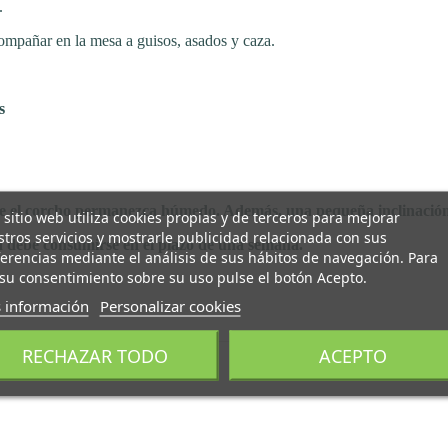
.
mpañar en la mesa a guisos, asados y caza.
s
que el corcho permanezca húmedo. Además, una pequeña inclinación 
 sitio web utiliza cookies propias y de terceros para mejorar
tros servicios y mostrarle publicidad relacionada con sus
la debe consumirse en el plazo de una semana.
erencias mediante el análisis de sus hábitos de navegación. Para
su consentimiento sobre su uso pulse el botón Acepto.
 información
Personalizar cookies
RECHAZAR TODO
ACEPTO