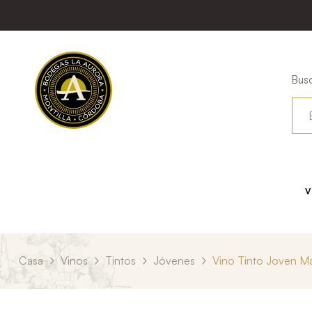
Busc
V
Casa
Vinos
Tintos
Jóvenes
Vino Tinto Joven M