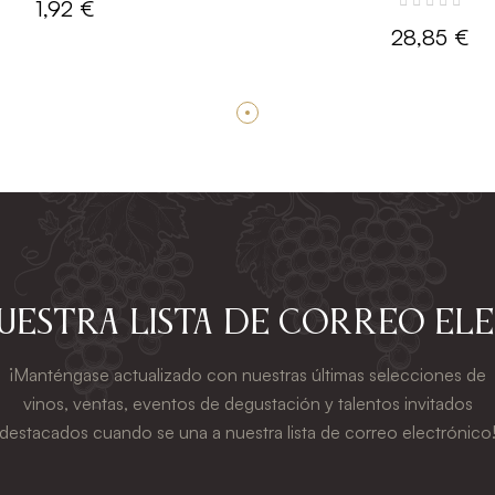
1,92 €
28,85 €
nuestra lista de correo el
¡Manténgase actualizado con nuestras últimas selecciones de
vinos, ventas, eventos de degustación y talentos invitados
destacados cuando se una a nuestra lista de correo electrónico