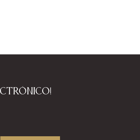
ectrónico!
!