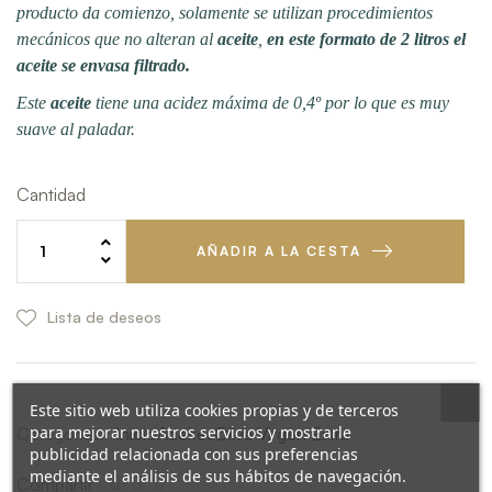
producto da comienzo, solamente se utilizan procedimientos
mecánicos que no alteran al
aceite
,
en este formato de 2 litros el
aceite se envasa filtrado.
Este
aceite
tiene una acidez máxima de 0,4º por lo que es muy
suave al paladar.
Cantidad
AÑADIR A LA CESTA
Lista de deseos
Este sitio web utiliza cookies propias y de terceros
para mejorar nuestros servicios y mostrarle
Categorías:
Inicio
Aceites
Oliva Virgen Extra
publicidad relacionada con sus preferencias
mediante el análisis de sus hábitos de navegación.
Compartir