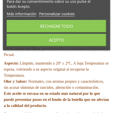
Para dar su consentimiento sobre su uso pulse el
botón Acepto.
Más información
Personalizar cookies
DESCRIPCIÓN
DETALLES DEL PRODUCTO
RECHAZAR TODO
COMENTARIOS
ACEPTO
100%
Aceite de Oliva
, procedente de las variedades Hojiblanca y
Picual.
Aspecto:
Límpido, mantenido a 20º ± 2ºC. A baja Temperatura se
espesa, volviendo a su aspecto original al recuperar la
Temperatura.
Olor y Sabor:
Normales, con aromas propios y característicos,
sin acusar síntomas de rancidez, alteración o contaminación.
Este aceite se envasa en su estado más natural por lo que
puede presentar posos en el fondo de la botella que no afectan
a la calidad del producto.