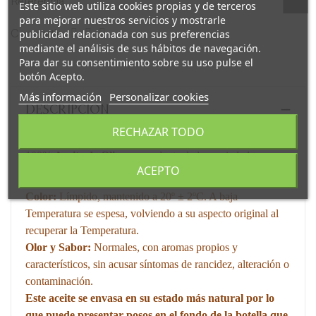
Referencia
Este sitio web utiliza cookies propias y de terceros
para mejorar nuestros servicios y mostrarle
Compartir
publicidad relacionada con sus preferencias
mediante el análisis de sus hábitos de navegación.
Para dar su consentimiento sobre su uso pulse el
botón Acepto.
Más información
Personalizar cookies
DESCRIPCIÓN
RECHAZAR TODO
100%
Aceite de Oliva
, procedente de las variedades
ACEPTO
Hojiblanca y Picual.
Color:
Límpido, mantenido a 20º ± 2ºC. A baja
Temperatura se espesa, volviendo a su aspecto original al
recuperar la Temperatura.
Olor y Sabor:
Normales, con aromas propios y
característicos, sin acusar síntomas de rancidez, alteración o
contaminación.
Este aceite se envasa en su estado más natural por lo
que puede presentar posos en el fondo de la botella que