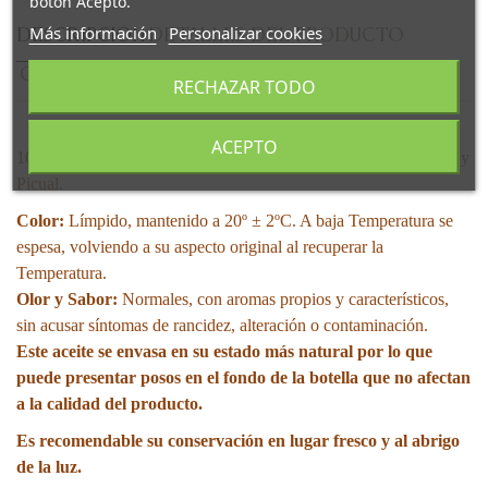
botón Acepto.
Más información
Personalizar cookies
DESCRIPCIÓN
DETALLES DEL PRODUCTO
COMENTARIOS
RECHAZAR TODO
ACEPTO
100%
Aceite de Oliva
, procedente de las variedades Hojiblanca y
Picual.
Color:
Límpido, mantenido a 20º ± 2ºC. A baja Temperatura se
espesa, volviendo a su aspecto original al recuperar la
Temperatura.
Olor y Sabor:
Normales, con aromas propios y característicos,
sin acusar síntomas de rancidez, alteración o contaminación.
Este aceite se envasa en su estado más natural por lo que
puede presentar posos en el fondo de la botella que no afectan
a la calidad del producto.
Es recomendable su conservación en lugar fresco y al abrigo
de la luz.