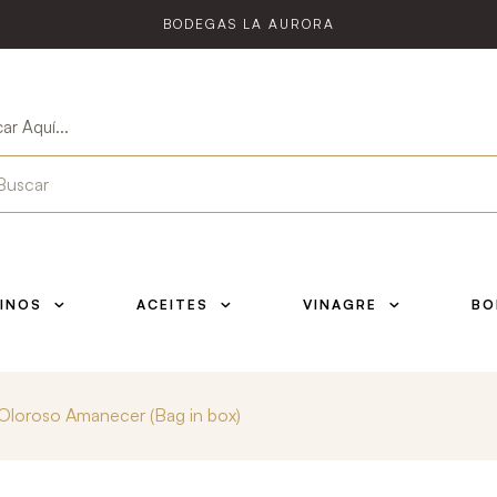
BODEGAS LA AURORA
ar Aquí...
INOS
ACEITES
VINAGRE
BO
 Oloroso Amanecer (Bag in box)