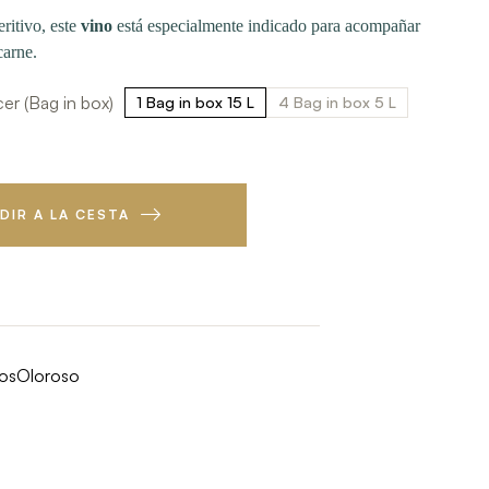
ritivo, este
vino
está especialmente indicado para acompañar
carne.
r (Bag in box)
1 Bag in box 15 L
4 Bag in box 5 L
DIR A LA CESTA
os
Oloroso