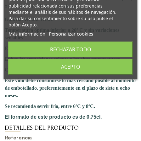
publicidad relacionada con sus preferencias
aperitivos, ensaladas y mariscos.
mediante el análisis de sus hábitos de navegación.
Para dar su consentimiento sobre su uso pulse el
Guardar en sitio fresco
botón Acepto.
Temperatura óptima inferior a 20º C y sin variaciones
Más información
Personalizar cookies
sensibles
Evitar su almacenamiento junto a sustancias de olor intenso
RECHAZAR TODO
Evitar las exposiciones solares y las altas temperaturas
ACEPTO
Colocar las botellas en posición vertical
Este vino debe consumirse lo más cercano posible al momento
de embotellado, preferentemente en el plazo de siete u ocho
meses.
Se recomienda servir frío, entre 6ºC y 8ºC.
El formato de este producto es de 0,75cl.
DETALLES DEL PRODUCTO
Referencia