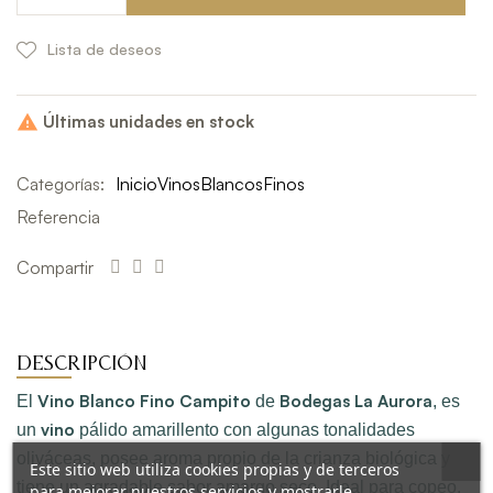
Lista de deseos
Últimas unidades en stock

Categorías:
Inicio
Vinos
Blancos
Finos
Referencia
Compartir
DESCRIPCIÓN
Vino Blanco Fino Campito
Bodegas La Aurora
El
de
, es
vino
un
pálido amarillento con algunas tonalidades
oliváceas, posee aroma propio de la crianza biológica y
Este sitio web utiliza cookies propias y de terceros
tiene un agradable sabor amargo seco. Ideal para copeo,
para mejorar nuestros servicios y mostrarle