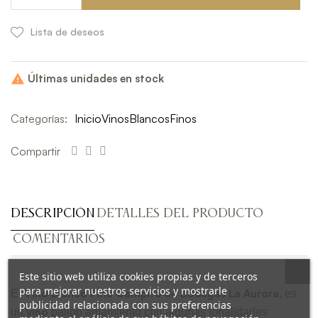
Lista de deseos
Últimas unidades en stock

Categorías:
Inicio
Vinos
Blancos
Finos
Compartir
DESCRIPCIÓN
DETALLES DEL PRODUCTO
COMENTARIOS
Este sitio web utiliza cookies propias y de terceros
para mejorar nuestros servicios y mostrarle
Vino Blanco Fino Campito
Bodegas La Aurora
El
de
, es
publicidad relacionada con sus preferencias
vino
un
pálido amarillento con algunas tonalidades