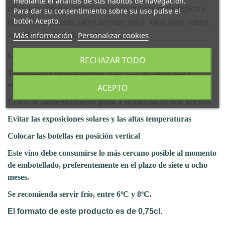
mediante el análisis de sus hábitos de navegación.
oliváceas, posee aroma propio de la crianza biológica y
Para dar su consentimiento sobre su uso pulse el
botón Acepto.
tiene un agradable sabor amargo seco. Ideal para copeo,
Más información
Personalizar cookies
aperitivos, ensaladas y mariscos.
Guardar en sitio fresco
RECHAZAR TODO
Temperatura óptima inferior a 20º C y sin variaciones
sensibles
ACEPTO
Evitar su almacenamiento junto a sustancias de olor intenso
Evitar las exposiciones solares y las altas temperaturas
Colocar las botellas en posición vertical
Este vino debe consumirse lo más cercano posible al momento
de embotellado, preferentemente en el plazo de siete u ocho
meses.
Se recomienda servir frío, entre 6ºC y 8ºC.
El formato de este producto es de 0,75cl.