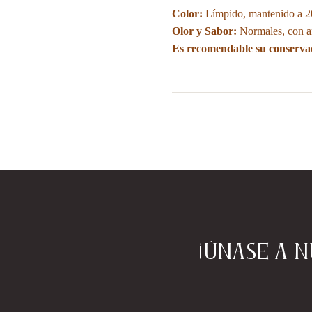
Color:
Límpido, mantenido a 20º
Olor y Sabor:
Normales, con aro
Es recomendable su conservaci
¡Únase a 