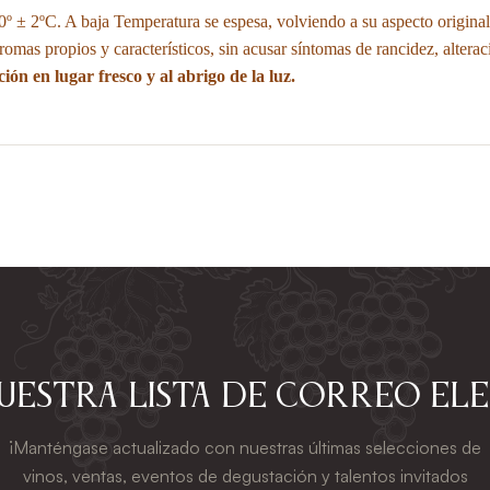
 ± 2ºC. A baja Temperatura se espesa, volviendo a su aspecto original 
mas propios y característicos, sin acusar síntomas de rancidez, altera
ón en lugar fresco y al abrigo de la luz.
nuestra lista de correo el
¡Manténgase actualizado con nuestras últimas selecciones de
vinos, ventas, eventos de degustación y talentos invitados