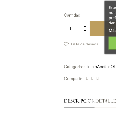
Este
nues
Cantidad
pref
dar 
AÑ
Más
Lista de deseos
Categorías:
Inicio
Aceites
Oli
Compartir
DESCRIPCIÓN
DETALLE