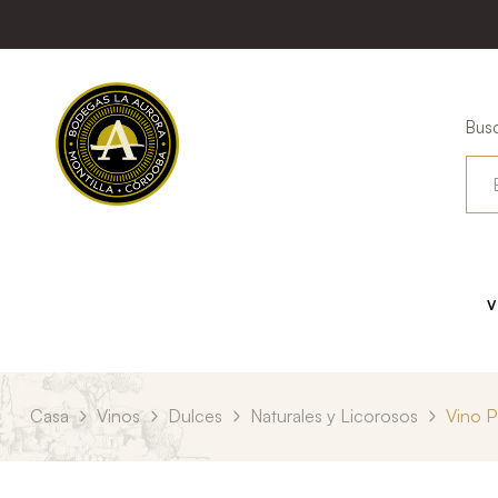
Busc
V
Casa
Vinos
Dulces
Naturales y Licorosos
Vino P