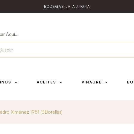
BODEGAS LA AURORA
ar Aquí...
INOS
ACEITES
VINAGRE
BO
edro Ximénez 1981 (3Botellas)