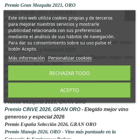
Premio Gran Mezquita 2021, ORO
Premio Zarcillo 2021, GRAN ORO
Este sitio web utiliza cookies propias y de terceros
Premio Mezquita 2022, ORO
para mejorar nuestros servicios y mostrarle
Premio Bacchus 2022, PLATA
publicidad relacionada con sus preferencias
Premio Zarcillo 2023, GRAN ORO
mediante el análisis de sus hábitos de navegación.
Premio GRAN CINVE 2023, GRAN ORO - Elegido mejor
Para dar su consentimiento sobre su uso pulse el
botón Acepto.
vino generoso y especial 2023
Premio Bacchus 2023, GRAN ORO - Elegido mejor vino
Más información
Personalizar cookies
generoso y de licor 2023
Premio Mezquita 2023, GRAN ORO
RECHAZAR TODO
Premio PAXERA 2023, GRAN ORO - Premio Especial al
mejor Packging
ACEPTO
Premio Zarcillo 2025, GRAN ORO
Premio Mezquita 2025, GRAN ORO
Premio CINVE 2026, GRAN ORO
- Elegido mejor vino
generoso y especial 2026
Premio España Selección 2026, GRAN ORO
Premio Manojo 2026, ORO - Vino más puntuado en la